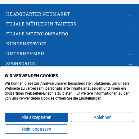
HEADQUARTER NEUMARKT
FILIALE MÜHLEN IN TAUFERS
FILIALE MEZZOLOMBARDO
KUNDENSERVICE
UNTERNEHMEN
SPONSORING
WIR VERWENDEN COOKIES
AGB
Privacy Policy
Impressum
Wir können diese zur Analyse unserer Besucherdaten platzieren, um unsere
Cookie-Einstellungen ändern
Verwaltung
Webseite zu verbessern, personalisierte Inhalte anzuzeigen und Ihnen ein
großartiges Webseiten-Erlebnis zu bieten. Für weitere Informationen zu den
von uns verwendeten Cookies öffnen Sie die Einstellungen.
Steuer- und MwSt.- Nr. IT00676670219
Alle akzeptieren
Ablehnen
Nein, anpassen
Produkte
Favoriten
Themen
Angebote
Kontakt
Jobs