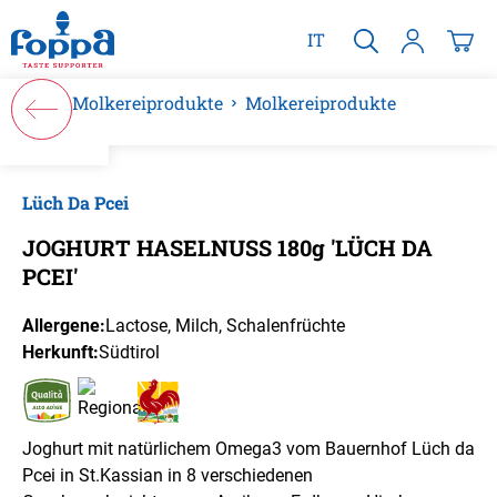
alt springen
IT
Molkereiprodukte
Molkereiprodukte
Bildergalerie überspringen
Lüch Da Pcei
JOGHURT HASELNUSS 180g 'LÜCH DA
PCEI'
Allergene:
Lactose
, Milch
, Schalenfrüchte
Herkunft:
Südtirol
Joghurt mit natürlichem Omega3 vom Bauernhof Lüch da
Pcei in St.Kassian in 8 verschiedenen