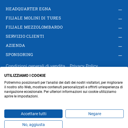
HEADQUARTER EGNA
FILIALE MOLINI DI TURES
FILIALE MEZZOLOMBARDO
SERVIZIO CLIENTI
AZIENDA
SPONSORING
Condizioni generali di vendita
Privacy Policy
UTILIZZIAMO I COOKIE
Impressum
Modifica impostazioni dei cookie
Potremmo posizionarli per l'analisi dei dati dei nostri visitatori, per migliorare
Amministrazione
il nostro sito Web, mostrare contenuti personalizzati e offrirti un'esperienza di
navigazione eccezionale. Per ulteriori informazioni sui cookie utilizziamo
aprire le impostazioni.
Part. IVA IT00676670219
Accettare tutti
Negare
No, aggiusta