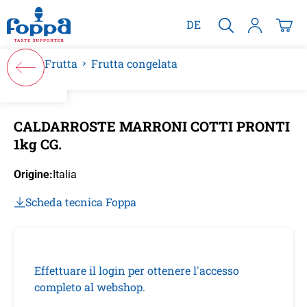
nuto principale
DE
Frutta
Frutta congelata
Salta la galleria di immagini
CALDARROSTE MARRONI COTTI PRONTI
1kg CG.
Origine:
Italia
Scheda tecnica Foppa
Effettuare il login per ottenere l'accesso
completo al webshop.