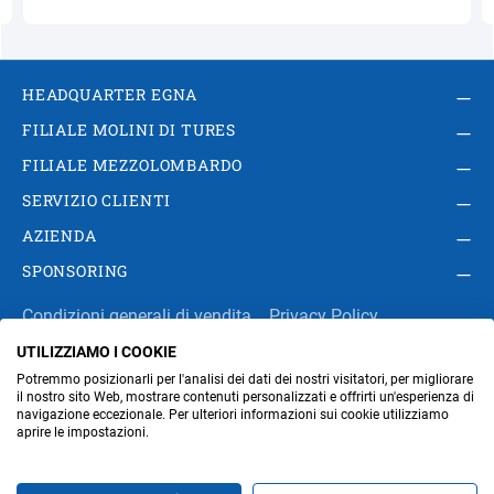
HEADQUARTER EGNA
FILIALE MOLINI DI TURES
FILIALE MEZZOLOMBARDO
SERVIZIO CLIENTI
AZIENDA
SPONSORING
Condizioni generali di vendita
Privacy Policy
UTILIZZIAMO I COOKIE
Impressum
Modifica impostazioni dei cookie
Potremmo posizionarli per l'analisi dei dati dei nostri visitatori, per migliorare
Amministrazione
il nostro sito Web, mostrare contenuti personalizzati e offrirti un'esperienza di
navigazione eccezionale. Per ulteriori informazioni sui cookie utilizziamo
aprire le impostazioni.
Part. IVA IT00676670219