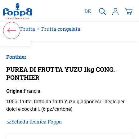
nuto principale
DE
Frutta
Frutta congelata
Salta la galleria di immagini
Ponthier
PUREA DI FRUTTA YUZU 1kg CONG.
PONTHIER
Origine:
Francia
100% frutta, fatto da frutti Yuzu giapponesi. Ideale per
dolci e cocktail. (6 pz/cartone)
Scheda tecnica Foppa