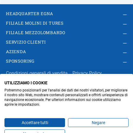
HEADQUARTER EGNA
FILIALE MOLINI DI TURES
FILIALE MEZZOLOMBARDO
SERVIZIO CLIENTI
AZIENDA
SPONSORING
Condizioni generali di vendita
Privacy Policy
UTILIZZIAMO I COOKIE
Impressum
Modifica impostazioni dei cookie
Potremmo posizionarli per l'analisi dei dati dei nostri visitatori, per migliorare
Amministrazione
il nostro sito Web, mostrare contenuti personalizzati e offrirti un'esperienza di
navigazione eccezionale. Per ulteriori informazioni sui cookie utilizziamo
aprire le impostazioni.
Part. IVA IT00676670219
Accettare tutti
Negare