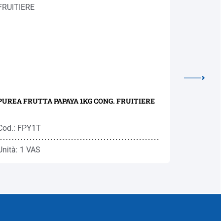
PUREA FRUTTA PAPAYA 1KG CONG. FRUITIERE
PUREA DI
FRUITIER
Cod.: FPY1T
Cod.: FP
Unità: 1 VAS
Unità: 1 