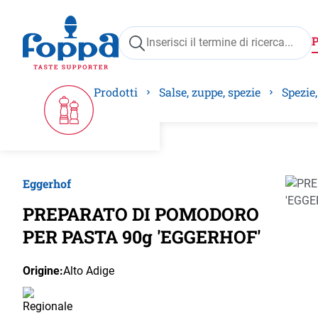
ricerca
Passa alla navigazione principale
Prodotti
Salse, zuppe, spezie
Spezie
Eggerhof
Salta 
PREPARATO DI POMODORO
PER PASTA 90g 'EGGERHOF'
Origine:
Alto Adige