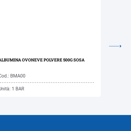
ALBUMINA OVONEVE POLVERE 500G SOSA
ACQUA DI 
Cod.: BMA00
Cod.: SO
Unità: 1 BAR
Unità: 1 