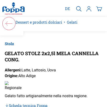
nuto principale
DE
Dessert e prodotti dolciari
Gelati
Salta la galleria di immagini
Stolz
GELATO STOLZ 2x2,5l MELA CANNELLA
CONG.
Allergeni:
Latte
, Lattosio
, Uova
Origine:
Alto Adige
Gelato fatto artigianalmente nella nostra regione.
Scheda tecnica Foppa