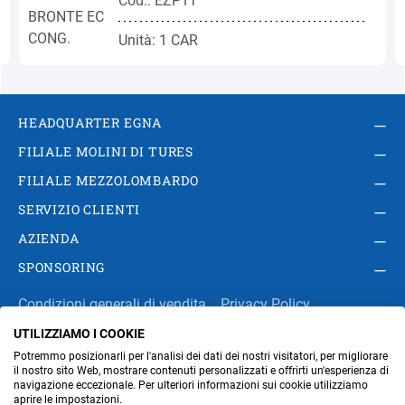
Cod.: EZP1T
Unità: 1 CAR
HEADQUARTER EGNA
FILIALE MOLINI DI TURES
FILIALE MEZZOLOMBARDO
SERVIZIO CLIENTI
AZIENDA
SPONSORING
Condizioni generali di vendita
Privacy Policy
UTILIZZIAMO I COOKIE
Impressum
Modifica impostazioni dei cookie
Potremmo posizionarli per l'analisi dei dati dei nostri visitatori, per migliorare
Amministrazione
il nostro sito Web, mostrare contenuti personalizzati e offrirti un'esperienza di
navigazione eccezionale. Per ulteriori informazioni sui cookie utilizziamo
aprire le impostazioni.