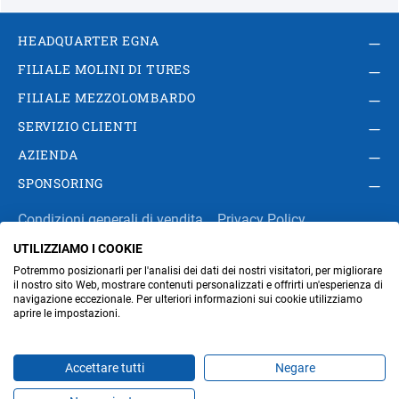
HEADQUARTER EGNA
FILIALE MOLINI DI TURES
FILIALE MEZZOLOMBARDO
SERVIZIO CLIENTI
AZIENDA
SPONSORING
Condizioni generali di vendita
Privacy Policy
UTILIZZIAMO I COOKIE
Impressum
Modifica impostazioni dei cookie
Potremmo posizionarli per l'analisi dei dati dei nostri visitatori, per migliorare
Amministrazione
il nostro sito Web, mostrare contenuti personalizzati e offrirti un'esperienza di
navigazione eccezionale. Per ulteriori informazioni sui cookie utilizziamo
aprire le impostazioni.
Part. IVA IT00676670219
Accettare tutti
Negare