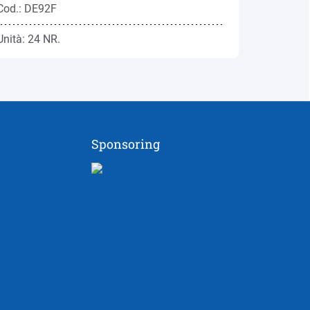
Cod.: DE92F
Cod.: DE
Unità: 24 NR.
Unità: 1 
Sponsoring