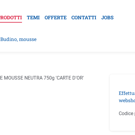
PRODOTTI
TEMI
OFFERTE
CONTATTI
JOBS
Budino, mousse
la galleria di immagini
Effettu
websho
Codice 