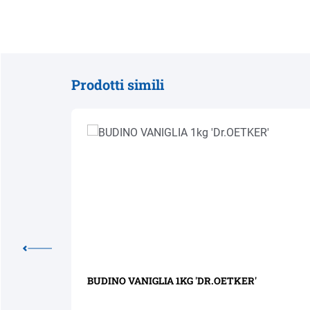
Prodotti simili
Salta la galleria dei prodotti
NDT'
BUDINO VANIGLIA 1KG 'DR.OETKER'