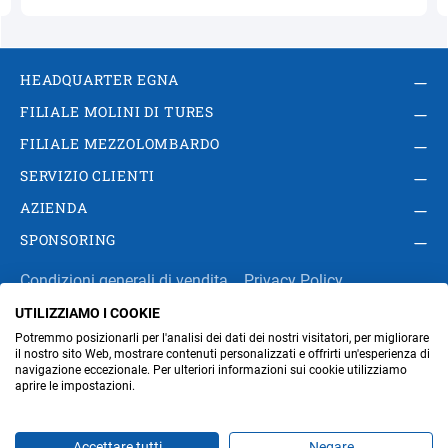
HEADQUARTER EGNA
FILIALE MOLINI DI TURES
FILIALE MEZZOLOMBARDO
SERVIZIO CLIENTI
AZIENDA
SPONSORING
Condizioni generali di vendita
Privacy Policy
UTILIZZIAMO I COOKIE
Impressum
Modifica impostazioni dei cookie
Potremmo posizionarli per l'analisi dei dati dei nostri visitatori, per migliorare
Amministrazione
il nostro sito Web, mostrare contenuti personalizzati e offrirti un'esperienza di
navigazione eccezionale. Per ulteriori informazioni sui cookie utilizziamo
aprire le impostazioni.
Part. IVA IT00676670219
Accettare tutti
Negare