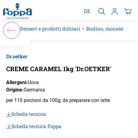
nuto principale
DE
Dessert e prodotti dolciari
Budino, mousse
Salta la galleria di immagini
Dr.oetker
CREME CARAMEL 1kg 'Dr.OETKER'
Allergeni:
Uova
Origine:
Germania
per 110 porzioni da 100g, da preparare con latte
Scheda tecnica
Scheda tecnica Foppa