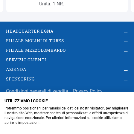
Unità: 1 NR.
HEADQUARTER EGNA
FILIALE MOLINI DI TURES
FILIALE MEZZOLOMBARDO
SERVIZIO CLIENTI
AZIENDA
SPONSORING
Condizioni generali di vendita
Privacy Policy
UTILIZZIAMO I COOKIE
Impressum
Modifica impostazioni dei cookie
Potremmo posizionarli per l'analisi dei dati dei nostri visitatori, per migliorare
Amministrazione
il nostro sito Web, mostrare contenuti personalizzati e offrirti un'esperienza di
navigazione eccezionale. Per ulteriori informazioni sui cookie utilizziamo
aprire le impostazioni.
Part. IVA IT00676670219