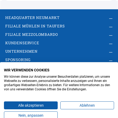
HEADQUARTER NEUMARKT
FILIALE MÜHLEN IN TAUFERS
FILIALE MEZZOLOMBARDO
KUNDENSERVICE
UNTERNEHMEN
SPONSORING
WIR VERWENDEN COOKIES
AGB
Privacy Policy
Impressum
Wir können diese zur Analyse unserer Besucherdaten platzieren, um unsere
Cookie-Einstellungen ändern
Verwaltung
Webseite zu verbessern, personalisierte Inhalte anzuzeigen und Ihnen ein
großartiges Webseiten-Erlebnis zu bieten. Für weitere Informationen zu den
von uns verwendeten Cookies öffnen Sie die Einstellungen.
Steuer- und MwSt.- Nr. IT00676670219
Alle akzeptieren
Ablehnen
Nein, anpassen