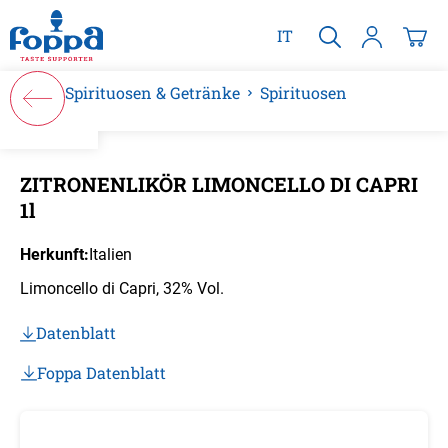
alt springen
IT
Spirituosen & Getränke
Spirituosen
Bildergalerie überspringen
ZITRONENLIKÖR LIMONCELLO DI CAPRI
1l
Herkunft:
Italien
Limoncello di Capri, 32% Vol.
Datenblatt
Foppa Datenblatt