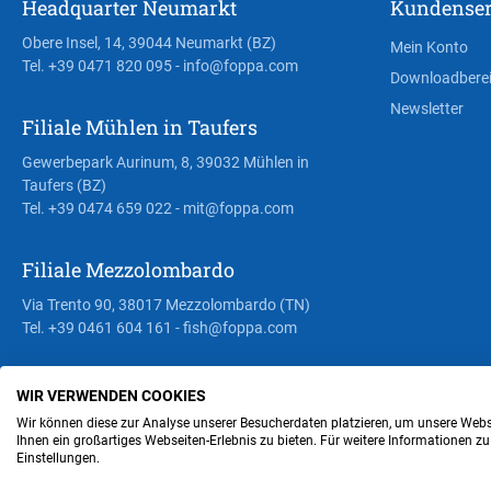
Headquarter Neumarkt
Kundenser
Obere Insel, 14, 39044 Neumarkt (BZ)
Mein Konto
Tel. +39 0471 820 095
- info@foppa.com
Downloadbere
Newsletter
Filiale Mühlen in Taufers
Gewerbepark Aurinum, 8, 39032 Mühlen in
Taufers (BZ)
Tel. +39 0474 659 022
- mit@foppa.com
Filiale Mezzolombardo
Via Trento 90, 38017 Mezzolombardo (TN)
Tel. +39 0461 604 161
- fish@foppa.com
WIR VERWENDEN COOKIES
Steuer- und MwSt.- Nr. IT00676670219
Wir können diese zur Analyse unserer Besucherdaten platzieren, um unsere Webse
Ihnen ein großartiges Webseiten-Erlebnis zu bieten. Für weitere Informationen z
Einstellungen.