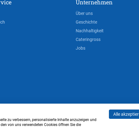
vice
Unternehmen
Über uns
ich
Geschichte
Nachhaltigkeit
Cateringross
Jobs
Alle akzeptie
AGB
Privacy Policy
Impressum
Cookie-Einstell
ite zu verbessern, personalisierte Inhalte anzuzeigen und
u den von uns verwendeten Cookies öffnen Sie die
Verwaltung