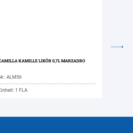
CAMILLA KAMILLE LIKÖR 0,7L MARZADRO
KRANEWIT
Nr.: ALM56
Nr.: ROK6
Einheit: 1 FLA
Einheit: 1