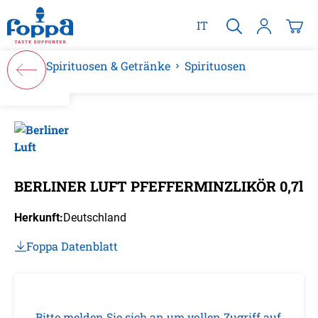
alt springen
IT
Spirituosen & Getränke
Spirituosen
Bildergalerie überspringen
BERLINER LUFT PFEFFERMINZLIKÖR 0,7l
Herkunft:
Deutschland
Foppa Datenblatt
Bitte melden Sie sich an um vollen Zugriff auf