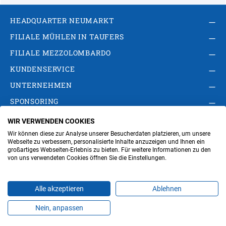
HEADQUARTER NEUMARKT
FILIALE MÜHLEN IN TAUFERS
FILIALE MEZZOLOMBARDO
KUNDENSERVICE
UNTERNEHMEN
SPONSORING
WIR VERWENDEN COOKIES
AGB
Privacy Policy
Impressum
Wir können diese zur Analyse unserer Besucherdaten platzieren, um unsere
Cookie-Einstellungen ändern
Verwaltung
Webseite zu verbessern, personalisierte Inhalte anzuzeigen und Ihnen ein
großartiges Webseiten-Erlebnis zu bieten. Für weitere Informationen zu den
von uns verwendeten Cookies öffnen Sie die Einstellungen.
Steuer- und MwSt.- Nr. IT00676670219
Alle akzeptieren
Ablehnen
Nein, anpassen
Produkte
Favoriten
Themen
Angebote
Kontakt
Jobs