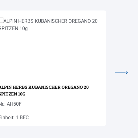
ALPIN HERBS KUBANISCHER OREGANO 20
ALPIN H
SPITZEN 10G
GETROCK
Nr.: AH50F
Nr.: AHS0
Einheit: 1 BEC
Einheit: 1