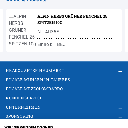
Produktgalerie überspringen
ALPIN HERBS GRÜNER FENCHEL 25
SPITZEN 10G
Nr.: AH35F
Einheit: 1 BEC
HEADQUARTER NEUMARKT
FILIALE MÜHLEN IN TAUFERS
FILIALE MEZZOLOMBARDO
KUNDENSERVICE
UNTERNEHMEN
SPONSORING
WIR VERWENDEN COOKIES
AGB
Privacy Policy
Impressum