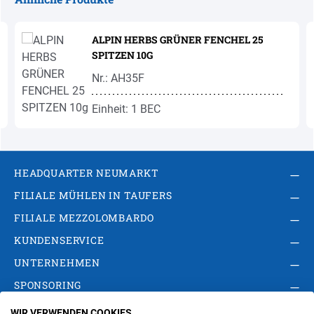
Produktgalerie überspringen
ALPIN HERBS GRÜNER FENCHEL 25
SPITZEN 10G
Nr.: AH35F
Einheit: 1 BEC
HEADQUARTER NEUMARKT
FILIALE MÜHLEN IN TAUFERS
FILIALE MEZZOLOMBARDO
KUNDENSERVICE
UNTERNEHMEN
SPONSORING
WIR VERWENDEN COOKIES
AGB
Privacy Policy
Impressum