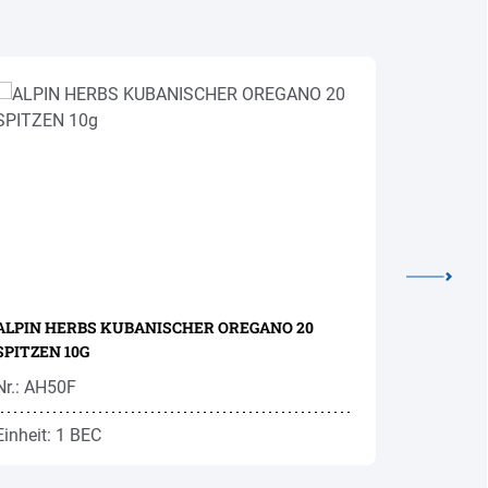
ALPIN HERBS KUBANISCHER OREGANO 20
ALPIN H
SPITZEN 10G
GETROCK
Nr.: AH50F
Nr.: AHS0
Einheit: 1 BEC
Einheit: 1