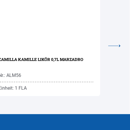
CAMILLA KAMILLE LIKÖR 0,7L MARZADRO
KRANEWIT
Nr.: ALM56
Nr.: ROK6
Einheit: 1 FLA
Einheit: 1