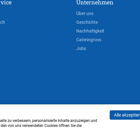
vice
Unternehmen
Über uns
ich
Geschichte
Nachhaltigkeit
Cateringross
Jobs
Alle akzeptie
AGB
Privacy Policy
Impressum
Cookie-Einstell
ite zu verbessern, personalisierte Inhalte anzuzeigen und
u den von uns verwendeten Cookies öffnen Sie die
Verwaltung