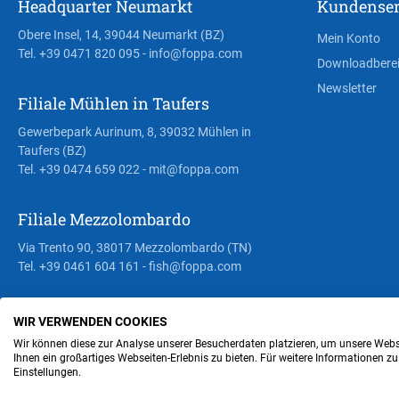
Headquarter Neumarkt
Kundenser
Obere Insel, 14, 39044 Neumarkt (BZ)
Mein Konto
Tel. +39 0471 820 095
- info@foppa.com
Downloadbere
Newsletter
Filiale Mühlen in Taufers
Gewerbepark Aurinum, 8, 39032 Mühlen in
Taufers (BZ)
Tel. +39 0474 659 022
- mit@foppa.com
Filiale Mezzolombardo
Via Trento 90, 38017 Mezzolombardo (TN)
Tel. +39 0461 604 161
- fish@foppa.com
WIR VERWENDEN COOKIES
Steuer- und MwSt.- Nr. IT00676670219
Wir können diese zur Analyse unserer Besucherdaten platzieren, um unsere Webse
Ihnen ein großartiges Webseiten-Erlebnis zu bieten. Für weitere Informationen z
Einstellungen.