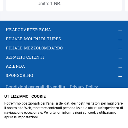
Unità: 1 NR.
HEADQUARTER EGNA
FILIALE MOLINI DI TURES
FILIALE MEZZOLOMBARDO
SERVIZIO CLIENTI
AZIENDA
SPONSORING
Condizioni generali di vendita
Privacy Policy
UTILIZZIAMO I COOKIE
Impressum
Modifica impostazioni dei cookie
Potremmo posizionarli per l'analisi dei dati dei nostri visitatori, per migliorare
Amministrazione
il nostro sito Web, mostrare contenuti personalizzati e offrirti un'esperienza di
navigazione eccezionale. Per ulteriori informazioni sui cookie utilizziamo
aprire le impostazioni.
Part. IVA IT00676670219