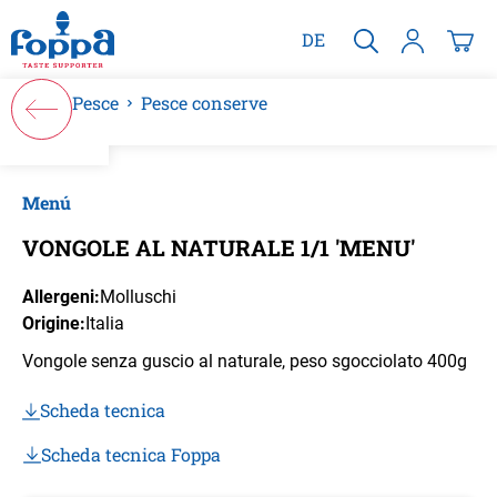
nuto principale
DE
Pesce
Pesce conserve
Salta la galleria di immagini
Menú
VONGOLE AL NATURALE 1/1 'MENU'
Allergeni:
Molluschi
Origine:
Italia
Vongole senza guscio al naturale, peso sgocciolato 400g
Scheda tecnica
Scheda tecnica Foppa