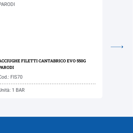
ACCIUGHE FILETTI CANTABRICO EVO 550G
ACCIUGHE
PARODI
Cod.: FIS70
Cod.: FIS
Unità: 1 BAR
Unità: 1 