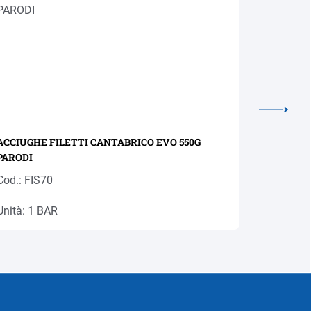
ACCIUGHE FILETTI CANTABRICO EVO 550G
ACCIUGHE
PARODI
Cod.: FIS70
Cod.: FIS
Unità: 1 BAR
Unità: 1 