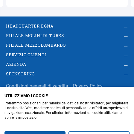
HEADQUARTER EGNA
FILIALE MOLINI DI TURES
FILIALE MEZZOLOMBARDO
SERVIZIO CLIENTI
AZIENDA
SPONSORING
Condizioni generali di vendita
Privacy Policy
UTILIZZIAMO I COOKIE
Impressum
Modifica impostazioni dei cookie
Potremmo posizionarli per l'analisi dei dati dei nostri visitatori, per migliorare
Amministrazione
il nostro sito Web, mostrare contenuti personalizzati e offrirti un'esperienza di
navigazione eccezionale. Per ulteriori informazioni sui cookie utilizziamo
aprire le impostazioni.
Part. IVA IT00676670219