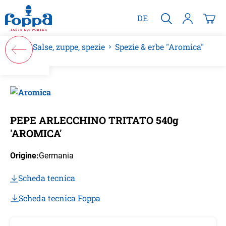
nuto principale
DE
Salse, zuppe, spezie
Spezie & erbe "Aromica"
Salta la galleria di immagini
PEPE ARLECCHINO TRITATO 540g
'AROMICA'
Origine:
Germania
Scheda tecnica
Scheda tecnica Foppa