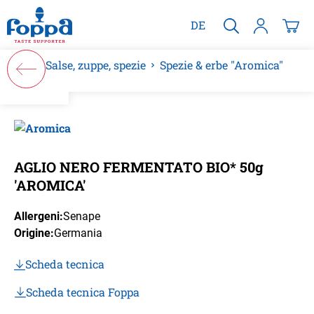
nuto principale
DE
Salse, zuppe, spezie
Spezie & erbe "Aromica"
Salta la galleria di immagini
AGLIO NERO FERMENTATO BIO* 50g
'AROMICA'
Allergeni:
Senape
Origine:
Germania
Scheda tecnica
Scheda tecnica Foppa