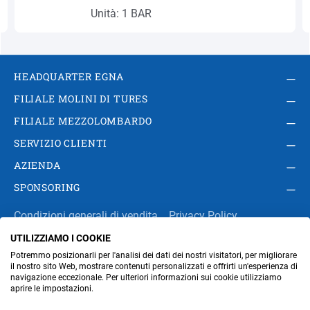
Unità: 1 BAR
HEADQUARTER EGNA
FILIALE MOLINI DI TURES
FILIALE MEZZOLOMBARDO
SERVIZIO CLIENTI
AZIENDA
SPONSORING
Condizioni generali di vendita
Privacy Policy
UTILIZZIAMO I COOKIE
Impressum
Modifica impostazioni dei cookie
Potremmo posizionarli per l'analisi dei dati dei nostri visitatori, per migliorare
Amministrazione
il nostro sito Web, mostrare contenuti personalizzati e offrirti un'esperienza di
navigazione eccezionale. Per ulteriori informazioni sui cookie utilizziamo
aprire le impostazioni.
Part. IVA IT00676670219