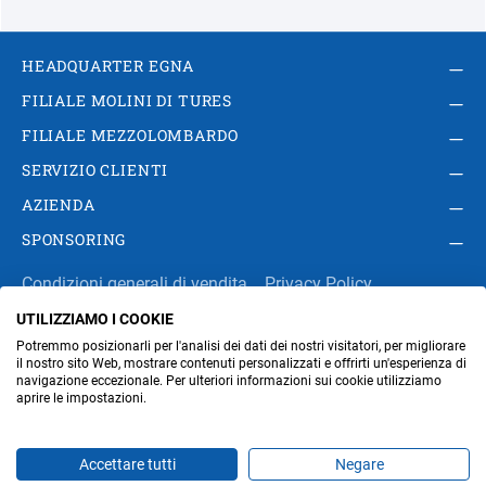
HEADQUARTER EGNA
FILIALE MOLINI DI TURES
FILIALE MEZZOLOMBARDO
SERVIZIO CLIENTI
AZIENDA
SPONSORING
Condizioni generali di vendita
Privacy Policy
UTILIZZIAMO I COOKIE
Impressum
Modifica impostazioni dei cookie
Potremmo posizionarli per l'analisi dei dati dei nostri visitatori, per migliorare
Amministrazione
il nostro sito Web, mostrare contenuti personalizzati e offrirti un'esperienza di
navigazione eccezionale. Per ulteriori informazioni sui cookie utilizziamo
aprire le impostazioni.
Part. IVA IT00676670219
Accettare tutti
Negare