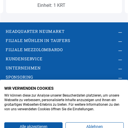
Einheit: 1 KRT
HEADQUARTER NEUMARKT
FILIALE MÜHLEN IN TAUFERS
FILIALE MEZZOLOMBARDO
KUNDENSERVICE
UNTERNEHMEN
SPONSORING
WIR VERWENDEN COOKIES
AGB
Privacy Policy
Impressum
Wir können diese zur Analyse unserer Besucherdaten platzieren, um unsere
Cookie-Einstellungen ändern
Verwaltung
Webseite zu verbessern, personalisierte Inhalte anzuzeigen und Ihnen ein
großartiges Webseiten-Erlebnis zu bieten. Für weitere Informationen zu den
von uns verwendeten Cookies öffnen Sie die Einstellungen.
Steuer- und MwSt.- Nr. IT00676670219
Alle akzeptieren
Ablehnen