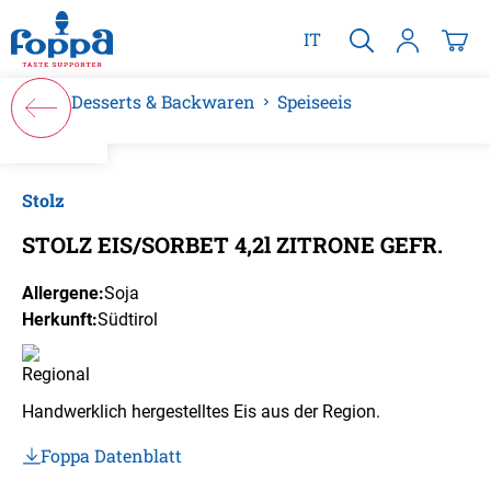
alt springen
IT
Desserts & Backwaren
Speiseeis
Bildergalerie überspringen
Stolz
STOLZ EIS/SORBET 4,2l ZITRONE GEFR.
Allergene:
Soja
Herkunft:
Südtirol
Handwerklich hergestelltes Eis aus der Region.
Foppa Datenblatt