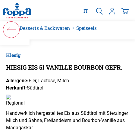
alt springen
IT
Desserts & Backwaren
Speiseeis
Bildergalerie überspringen
Hiesig
HIESIG EIS 5l VANILLE BOURBON GEFR.
Allergene:
Eier
, Lactose
, Milch
Herkunft:
Südtirol
Handwerklich hergestelltes Eis aus Südtirol mit Sterzinger
Milch und Sahne, Freilandeiern und Bourbon-Vanille aus
Madagaskar.