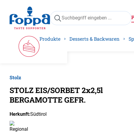
springen
Zur Hauptnavigation springen
Produkte
Desserts & Backwaren
Sp
Stolz
Bilder
STOLZ EIS/SORBET 2x2,5l
BERGAMOTTE GEFR.
Herkunft:
Südtirol