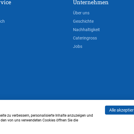
vice
Unternehmen
Über uns
ich
Geschichte
Nachhaltigkeit
Cateringross
Jobs
Alle akzeptie
AGB
Privacy Policy
Impressum
Cookie-Einstell
ite zu verbessern, personalisierte Inhalte anzuzeigen und
u den von uns verwendeten Cookies öffnen Sie die
Verwaltung