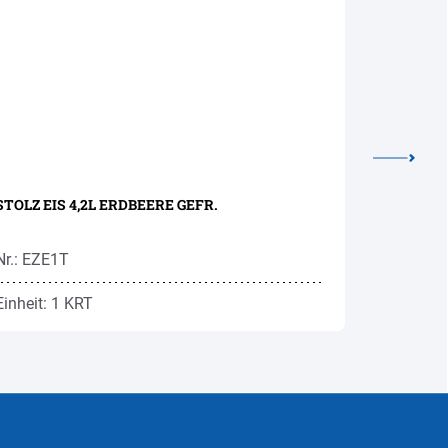
STOLZ EIS 4,2L ERDBEERE GEFR.
STOLZ EIS
Nr.: EZE1T
Nr.: EZP2
Einheit: 1 KRT
Einheit: 1