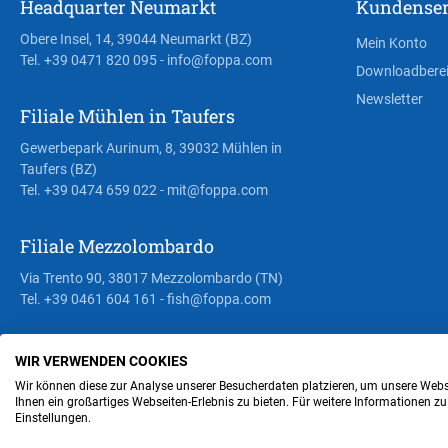
Headquarter Neumarkt
Kundenser
Obere Insel, 14, 39044 Neumarkt (BZ)
Mein Konto
Tel. +39 0471 820 095
- info@foppa.com
Downloadbere
Newsletter
Filiale Mühlen in Taufers
Gewerbepark Aurinum, 8, 39032 Mühlen in
Taufers (BZ)
Tel. +39 0474 659 022
- mit@foppa.com
Filiale Mezzolombardo
Via Trento 90, 38017 Mezzolombardo (TN)
Tel. +39 0461 604 161
- fish@foppa.com
WIR VERWENDEN COOKIES
Steuer- und MwSt.- Nr. IT00676670219
Wir können diese zur Analyse unserer Besucherdaten platzieren, um unsere Webse
Ihnen ein großartiges Webseiten-Erlebnis zu bieten. Für weitere Informationen z
Einstellungen.