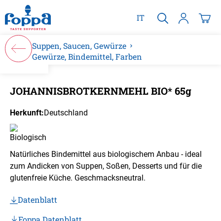
alt springen
IT
Suppen, Saucen, Gewürze
Gewürze, Bindemittel, Farben
Bildergalerie überspringen
JOHANNISBROTKERNMEHL BIO* 65g
Herkunft:
Deutschland
Natürliches Bindemittel aus biologischem Anbau - ideal
zum Andicken von Suppen, Soßen, Desserts und für die
glutenfreie Küche. Geschmacksneutral.
Datenblatt
Foppa Datenblatt