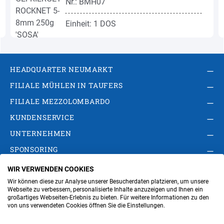
Nr.: BMH07
Einheit: 1 DOS
HEADQUARTER NEUMARKT
FILIALE MÜHLEN IN TAUFERS
FILIALE MEZZOLOMBARDO
KUNDENSERVICE
UNTERNEHMEN
SPONSORING
WIR VERWENDEN COOKIES
AGB
Privacy Policy
Impressum
Wir können diese zur Analyse unserer Besucherdaten platzieren, um unsere
Cookie-Einstellungen ändern
Verwaltung
Webseite zu verbessern, personalisierte Inhalte anzuzeigen und Ihnen ein
großartiges Webseiten-Erlebnis zu bieten. Für weitere Informationen zu den
von uns verwendeten Cookies öffnen Sie die Einstellungen.
Steuer- und MwSt.- Nr. IT00676670219