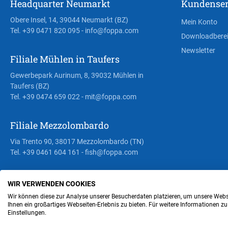
Headquarter Neumarkt
Kundenser
Obere Insel, 14, 39044 Neumarkt (BZ)
Mein Konto
Tel. +39 0471 820 095
- info@foppa.com
Downloadbere
Newsletter
Filiale Mühlen in Taufers
Gewerbepark Aurinum, 8, 39032 Mühlen in
Taufers (BZ)
Tel. +39 0474 659 022
- mit@foppa.com
Filiale Mezzolombardo
Via Trento 90, 38017 Mezzolombardo (TN)
Tel. +39 0461 604 161
- fish@foppa.com
WIR VERWENDEN COOKIES
Steuer- und MwSt.- Nr. IT00676670219
Wir können diese zur Analyse unserer Besucherdaten platzieren, um unsere Webse
Ihnen ein großartiges Webseiten-Erlebnis zu bieten. Für weitere Informationen z
Einstellungen.