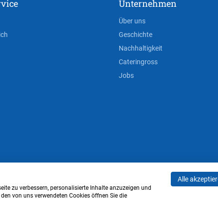
vice
Unternehmen
Über uns
ich
Geschichte
Nachhaltigkeit
Cateringross
Jobs
Alle akzeptie
AGB
Privacy Policy
Impressum
Cookie-Einstell
ite zu verbessern, personalisierte Inhalte anzuzeigen und
u den von uns verwendeten Cookies öffnen Sie die
Verwaltung