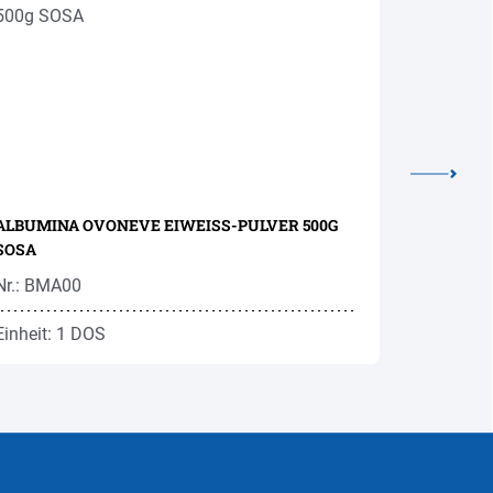
ALBUMINA OVONEVE EIWEISS-PULVER 500G
ROSENWAS
SOSA
Nr.: BMA00
Nr.: SOR1
Einheit: 1 DOS
Einheit: 1