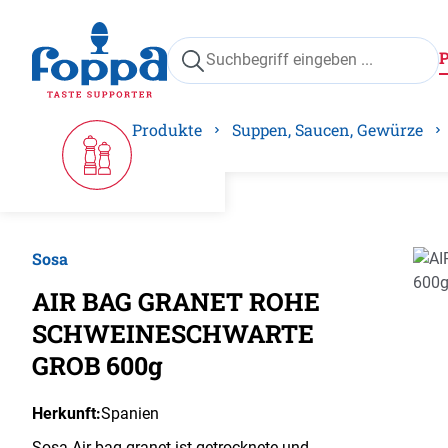
springen
Zur Hauptnavigation springen
Produkte
Suppen, Saucen, Gewürze
Sosa
Bilde
AIR BAG GRANET ROHE
SCHWEINESCHWARTE
GROB 600g
Herkunft:
Spanien
Sosa Air bag granet ist getrocknete und