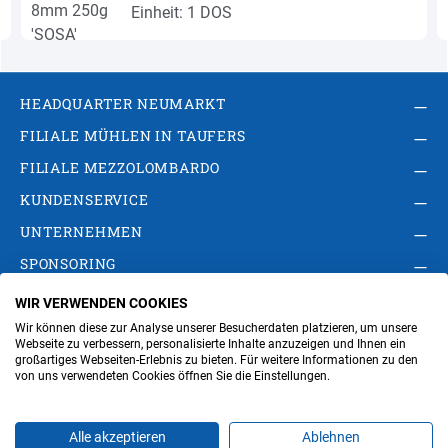
Einheit: 1 DOS
HEADQUARTER NEUMARKT
FILIALE MÜHLEN IN TAUFERS
FILIALE MEZZOLOMBARDO
KUNDENSERVICE
UNTERNEHMEN
SPONSORING
WIR VERWENDEN COOKIES
AGB
Privacy Policy
Impressum
Wir können diese zur Analyse unserer Besucherdaten platzieren, um unsere
Cookie-Einstellungen ändern
Verwaltung
Webseite zu verbessern, personalisierte Inhalte anzuzeigen und Ihnen ein
großartiges Webseiten-Erlebnis zu bieten. Für weitere Informationen zu den
von uns verwendeten Cookies öffnen Sie die Einstellungen.
Steuer- und MwSt.- Nr. IT00676670219
Alle akzeptieren
Ablehnen