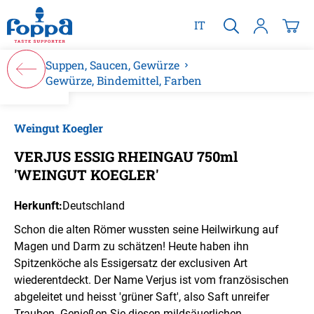
alt springen
IT
Suppen, Saucen, Gewürze
Gewürze, Bindemittel, Farben
Bildergalerie überspringen
Weingut Koegler
VERJUS ESSIG RHEINGAU 750ml
'WEINGUT KOEGLER'
Herkunft:
Deutschland
Schon die alten Römer wussten seine Heilwirkung auf
Magen und Darm zu schätzen! Heute haben ihn
Spitzenköche als Essigersatz der exclusiven Art
wiederentdeckt. Der Name Verjus ist vom französischen
abgeleitet und heisst 'grüner Saft', also Saft unreifer
Trauben. Genießen Sie diesen mildsäuerlichen