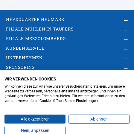
HEADQUARTER NEUMARKT
FILIALE MÜHLEN IN TAUFERS
FILIALE MEZZOLOMBARDO
KUNDENSERVICE
UNTERNEHMEN
SPONSORING
WIR VERWENDEN COOKIES
AGB
Privacy Policy
Impressum
Wir können diese zur Analyse unserer Besucherdaten platzieren, um unsere
Cookie-Einstellungen ändern
Verwaltung
Webseite zu verbessern, personalisierte Inhalte anzuzeigen und Ihnen ein
großartiges Webseiten-Erlebnis zu bieten. Für weitere Informationen zu den
von uns verwendeten Cookies öffnen Sie die Einstellungen.
Steuer- und MwSt.- Nr. IT00676670219
Alle akzeptieren
Ablehnen
Nein, anpassen