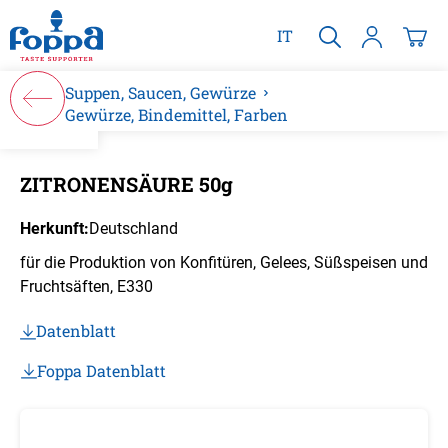
alt springen
IT
Suppen, Saucen, Gewürze
Gewürze, Bindemittel, Farben
Bildergalerie überspringen
ZITRONENSÄURE 50g
Herkunft:
Deutschland
für die Produktion von Konfitüren, Gelees, Süßspeisen und
Fruchtsäften, E330
Datenblatt
Foppa Datenblatt