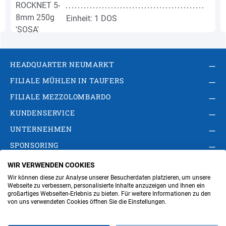
Einheit: 1 DOS
HEADQUARTER NEUMARKT
FILIALE MÜHLEN IN TAUFERS
FILIALE MEZZOLOMBARDO
KUNDENSERVICE
UNTERNEHMEN
SPONSORING
WIR VERWENDEN COOKIES
AGB
Privacy Policy
Impressum
Wir können diese zur Analyse unserer Besucherdaten platzieren, um unsere
Cookie-Einstellungen ändern
Verwaltung
Webseite zu verbessern, personalisierte Inhalte anzuzeigen und Ihnen ein
großartiges Webseiten-Erlebnis zu bieten. Für weitere Informationen zu den
von uns verwendeten Cookies öffnen Sie die Einstellungen.
Steuer- und MwSt.- Nr. IT00676670219