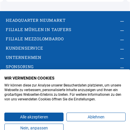
HEADQUARTER NEUMARKT
FILIALE MÜHLEN IN TAUFERS
FILIALE MEZZOLOMBARDO
KUNDENSERVICE
UNTERNEHMEN
SPONSORING
WIR VERWENDEN COOKIES
AGB
Privacy Policy
Impressum
Wir können diese zur Analyse unserer Besucherdaten platzieren, um unsere
Cookie-Einstellungen ändern
Verwaltung
Webseite zu verbessern, personalisierte Inhalte anzuzeigen und Ihnen ein
großartiges Webseiten-Erlebnis zu bieten. Für weitere Informationen zu den
von uns verwendeten Cookies öffnen Sie die Einstellungen.
Steuer- und MwSt.- Nr. IT00676670219
Alle akzeptieren
Ablehnen
Nein, anpassen