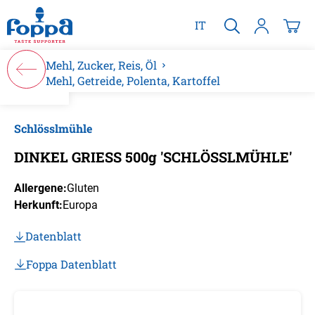
alt springen
IT
Mehl, Zucker, Reis, Öl
Mehl, Getreide, Polenta, Kartoffel
Bildergalerie überspringen
Schlösslmühle
DINKEL GRIESS 500g 'SCHLÖSSLMÜHLE'
Allergene:
Gluten
Herkunft:
Europa
Datenblatt
Foppa Datenblatt