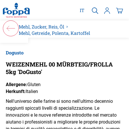
alt springen
IT
Mehl, Zucker, Reis, Öl
Mehl, Getreide, Polenta, Kartoffel
Bildergalerie überspringen
Dogusto
WEIZENMEHL 00 MÜRBTEIG/FROLLA
5kg 'DoGusto'
Allergene:
Gluten
Herkunft:
Italien
Nell'universo delle farine si sono nell'ultimo decennio
raggiunti spic­cati livelli di specializzazione. Le
innovazioni e le nuove referenze in­trodotte nel mercato
aiutano i professionisti a migliorare le proprie produzioni
in termini di qualità organolettica e di digeribilità, aumen­