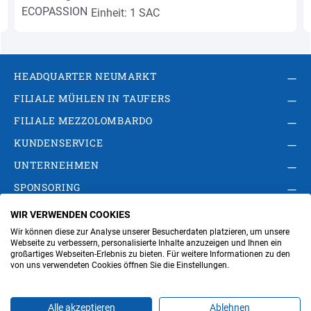
Einheit: 1 SAC
HEADQUARTER NEUMARKT
FILIALE MÜHLEN IN TAUFERS
FILIALE MEZZOLOMBARDO
KUNDENSERVICE
UNTERNEHMEN
SPONSORING
WIR VERWENDEN COOKIES
AGB
Privacy Policy
Impressum
Wir können diese zur Analyse unserer Besucherdaten platzieren, um unsere
Cookie-Einstellungen ändern
Verwaltung
Webseite zu verbessern, personalisierte Inhalte anzuzeigen und Ihnen ein
großartiges Webseiten-Erlebnis zu bieten. Für weitere Informationen zu den
von uns verwendeten Cookies öffnen Sie die Einstellungen.
Steuer- und MwSt.- Nr. IT00676670219
Alle akzeptieren
Ablehnen