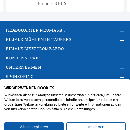
Einheit: 8 FLA
HEADQUARTER NEUMARKT
FILIALE MÜHLEN IN TAUFERS
FILIALE MEZZOLOMBARDO
KUNDENSERVICE
UNTERNEHMEN
SPONSORING
WIR VERWENDEN COOKIES
AGB
Privacy Policy
Impressum
Wir können diese zur Analyse unserer Besucherdaten platzieren, um unsere
Cookie-Einstellungen ändern
Verwaltung
Webseite zu verbessern, personalisierte Inhalte anzuzeigen und Ihnen ein
großartiges Webseiten-Erlebnis zu bieten. Für weitere Informationen zu den
von uns verwendeten Cookies öffnen Sie die Einstellungen.
Steuer- und MwSt.- Nr. IT00676670219
Alle akzeptieren
Ablehnen