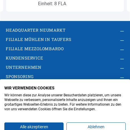
Einheit: 8 FLA
HEADQUARTER NEUMARKT
FILIALE MÜHLEN IN TAUFERS
FILIALE MEZZOLOMBARDO
KUNDENSERVICE
UNTERNEHMEN
SPONSORING
WIR VERWENDEN COOKIES
AGB
Privacy Policy
Impressum
Wir können diese zur Analyse unserer Besucherdaten platzieren, um unsere
Cookie-Einstellungen ändern
Verwaltung
Webseite zu verbessern, personalisierte Inhalte anzuzeigen und Ihnen ein
großartiges Webseiten-Erlebnis zu bieten. Für weitere Informationen zu den
von uns verwendeten Cookies öffnen Sie die Einstellungen.
Steuer- und MwSt.- Nr. IT00676670219
Alle akzeptieren
Ablehnen