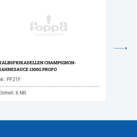
KALBSFRIKADELLEN CHAMPIGNON-
FLEISCHR
SAHNESAUCE 1300G PROFO
Nr.: PF21F
Nr.: RAF6
Einheit: 6 NR.
Einheit: 