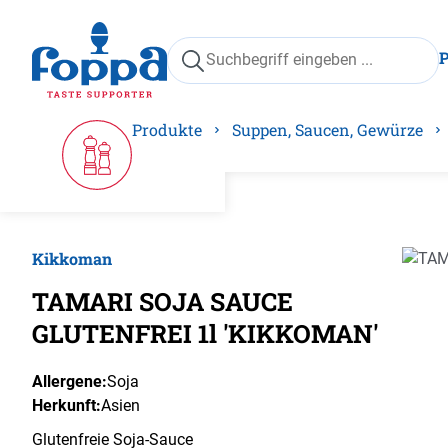
springen
Zur Hauptnavigation springen
Produkte
Suppen, Saucen, Gewürze
Kikkoman
Bilder
TAMARI SOJA SAUCE
GLUTENFREI 1l 'KIKKOMAN'
Allergene:
Soja
Herkunft:
Asien
Glutenfreie Soja-Sauce