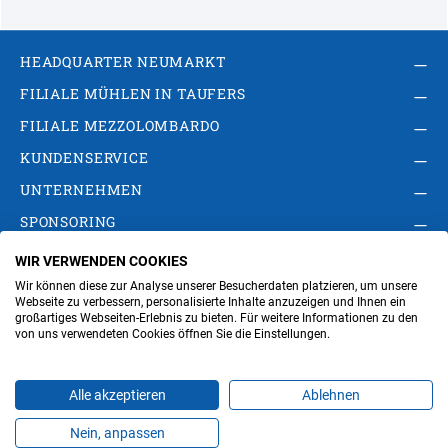
HEADQUARTER NEUMARKT
FILIALE MÜHLEN IN TAUFERS
FILIALE MEZZOLOMBARDO
KUNDENSERVICE
UNTERNEHMEN
SPONSORING
WIR VERWENDEN COOKIES
AGB
Privacy Policy
Impressum
Wir können diese zur Analyse unserer Besucherdaten platzieren, um unsere
Cookie-Einstellungen ändern
Verwaltung
Webseite zu verbessern, personalisierte Inhalte anzuzeigen und Ihnen ein
großartiges Webseiten-Erlebnis zu bieten. Für weitere Informationen zu den
von uns verwendeten Cookies öffnen Sie die Einstellungen.
Steuer- und MwSt.- Nr. IT00676670219
Alle akzeptieren
Ablehnen
Nein, anpassen
Produkte
Favoriten
Themen
Angebote
Kontakt
Jobs