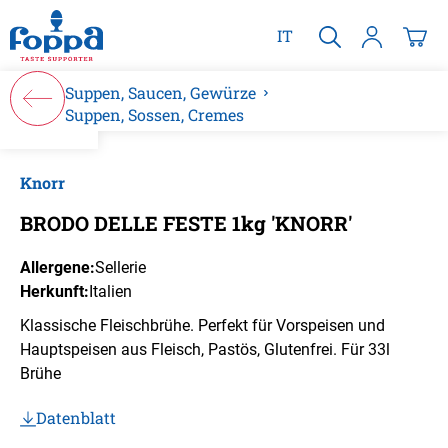
alt springen
IT
Suppen, Saucen, Gewürze
Suppen, Sossen, Cremes
Bildergalerie überspringen
Knorr
BRODO DELLE FESTE 1kg 'KNORR'
Allergene:
Sellerie
Herkunft:
Italien
Klassische Fleischbrühe. Perfekt für Vorspeisen und
Hauptspeisen aus Fleisch, Pastös, Glutenfrei. Für 33l
Brühe
Datenblatt