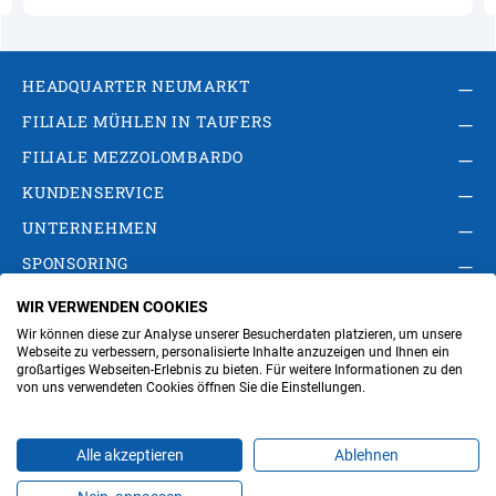
HEADQUARTER NEUMARKT
FILIALE MÜHLEN IN TAUFERS
FILIALE MEZZOLOMBARDO
KUNDENSERVICE
UNTERNEHMEN
SPONSORING
WIR VERWENDEN COOKIES
AGB
Privacy Policy
Impressum
Wir können diese zur Analyse unserer Besucherdaten platzieren, um unsere
Cookie-Einstellungen ändern
Verwaltung
Webseite zu verbessern, personalisierte Inhalte anzuzeigen und Ihnen ein
großartiges Webseiten-Erlebnis zu bieten. Für weitere Informationen zu den
von uns verwendeten Cookies öffnen Sie die Einstellungen.
Steuer- und MwSt.- Nr. IT00676670219
Alle akzeptieren
Ablehnen