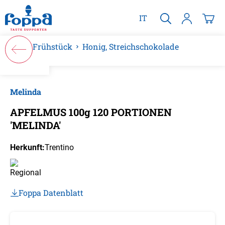
alt springen
IT
Frühstück
Honig, Streichschokolade
Bildergalerie überspringen
Melinda
APFELMUS 100g 120 PORTIONEN
'MELINDA'
Herkunft:
Trentino
Foppa Datenblatt