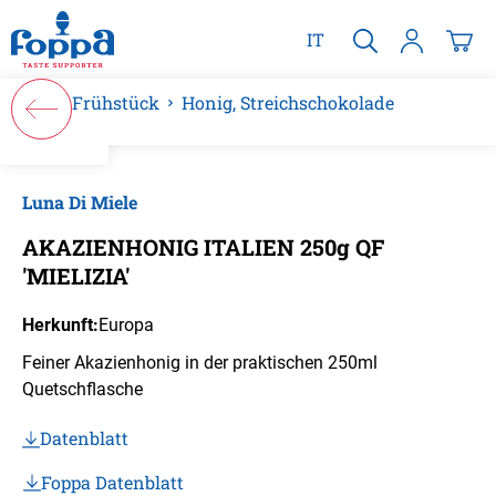
alt springen
IT
Frühstück
Honig, Streichschokolade
Bildergalerie überspringen
Luna Di Miele
AKAZIENHONIG ITALIEN 250g QF
'MIELIZIA'
Herkunft:
Europa
Feiner Akazienhonig in der praktischen 250ml
Quetschflasche
Datenblatt
Foppa Datenblatt