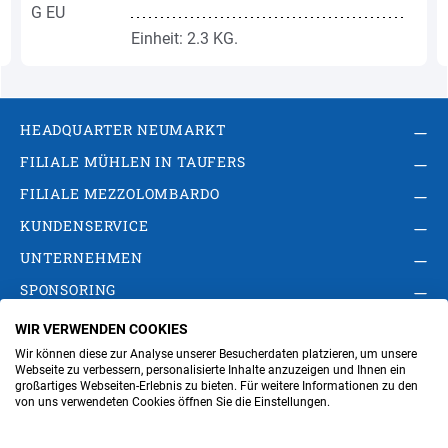
Einheit: 2.3 KG.
HEADQUARTER NEUMARKT
FILIALE MÜHLEN IN TAUFERS
FILIALE MEZZOLOMBARDO
KUNDENSERVICE
UNTERNEHMEN
SPONSORING
WIR VERWENDEN COOKIES
AGB
Privacy Policy
Impressum
Wir können diese zur Analyse unserer Besucherdaten platzieren, um unsere
Cookie-Einstellungen ändern
Verwaltung
Webseite zu verbessern, personalisierte Inhalte anzuzeigen und Ihnen ein
großartiges Webseiten-Erlebnis zu bieten. Für weitere Informationen zu den
von uns verwendeten Cookies öffnen Sie die Einstellungen.
Steuer- und MwSt.- Nr. IT00676670219