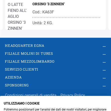
ORSINO '3 ZINNEN'
Cod.: KA63F
Unità: 2 KG.
HEADQUARTER EGNA
FILIALE MOLINI DI TURES
FILIALE MEZZOLOMBARDO
SERVIZIO CLIENTI
AZIENDA
SPONSORING
Condizioni generali di vendita
Privacy Policy
UTILIZZIAMO I COOKIE
Impressum
Modifica impostazioni dei cookie
Potremmo posizionarli per l'analisi dei dati dei nostri visitatori, per migliorare