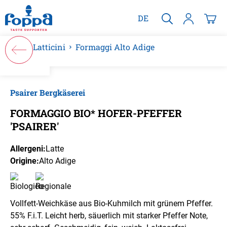
nuto principale
DE
Latticini
Formaggi Alto Adige
Salta la galleria di immagini
Psairer Bergkäserei
FORMAGGIO BIO* HOFER-PFEFFER
'PSAIRER'
Allergeni:
Latte
Origine:
Alto Adige
Vollfett-Weichkäse aus Bio-Kuhmilch mit grünem Pfeffer.
55% F.i.T. Leicht herb, säuerlich mit starker Pfeffer Note,