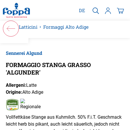
nuto principale
DE
Latticini
Formaggi Alto Adige
Salta la galleria di immagini
Sennerei Algund
FORMAGGIO STANGA GRASSO
'ALGUNDER'
Allergeni:
Latte
Origine:
Alto Adige
Vollfettkäse Stange aus Kuhmilch. 50% F.i.T. Geschmack
leicht herb bis pikant, auch leicht säuerlich, jedoch nicht