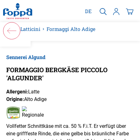
nuto principale
DE
Latticini
Formaggi Alto Adige
Salta la galleria di immagini
Sennerei Algund
FORMAGGIO BERGKÄSE PICCOLO
'ALGUNDER'
Allergeni:
Latte
Origine:
Alto Adige
Vollfetter Schnittkäse mit ca. 50 % F.i.T. Er verfügt über
eine grifffeste Rinde, die eine gelbe bis bräunliche Farbe